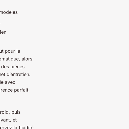
 modèles
s
ien
ut pour la
omatique, alors
e des pièces
et d’entretien.
le avec
rence parfait
roid, puis
vant, et
rvez la fluidité