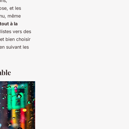
ans,
se, et les
tenu, même
tout à la
listes vers des
t bien choisir
en suivant les
able