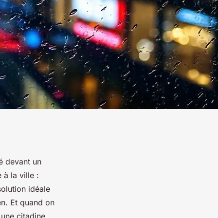
ré devant un
 la ville :
olution idéale
ien. Et quand on
r une
citadine