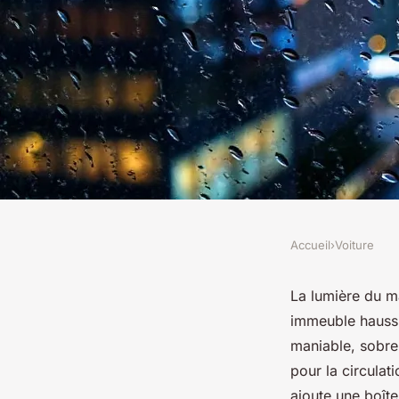
Accueil
›
Voiture
VOITURE
Top 5 citadines aut
La lumière du ma
immeuble haussm
d'occasion à portée
maniable, sobre,
pour la circulat
ajoute une boîte