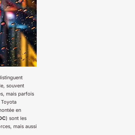
istinguent
le, souvent
s, mais parfois
s Toyota
 montée en
EDC
) sont les
orces, mais aussi