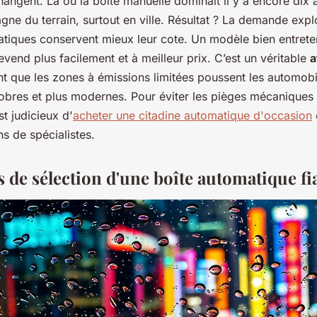
angent. Là où la boîte manuelle dominait il y a encore dix 
gne du terrain, surtout en ville. Résultat ? La demande explo
atiques conservent mieux leur cote. Un modèle bien entre
evend plus facilement et à meilleur prix. C’est un véritable
a
ant que les zones à émissions limitées poussent les automobi
obres et plus modernes. Pour éviter les pièges mécaniques e
st judicieux d'
acheter une citadine automatique d'occasion
 de spécialistes.
s de sélection d'une boîte automatique fi