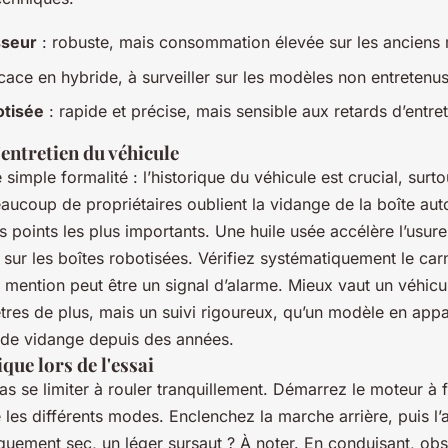
sseur
: robuste, mais consommation élevée sur les anciens
icace en hybride, à surveiller sur les modèles non entretenu
otisée
: rapide et précise, mais sensible aux retards d’entret
'entretien du véhicule
 simple formalité : l’historique du véhicule est crucial, surto
aucoup de propriétaires oublient la vidange de la boîte aut
es points les plus importants. Une huile usée accélère l’usur
t sur les boîtes robotisées. Vérifiez systématiquement le carn
mention peut être un signal d’alarme. Mieux vaut un véhicu
tres de plus, mais un suivi rigoureux, qu’un modèle en appa
 de vidange depuis des années.
que lors de l'essai
pas se limiter à rouler tranquillement. Démarrez le moteur à f
les différents modes. Enclenchez la marche arrière, puis l’a
uement sec, un léger sursaut ? À noter. En conduisant, obse