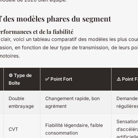
 des modèles phares du segment
rformances et de la fiabilité
 clair, voici un tableau comparatif des modèles les plus cour
sion, en fonction de leur type de transmission, de leurs poi
 notoires.
⚙️ Type de
✅ Point Fort
⚠️ Point F
Boîte
Double
Changement rapide, bon
Demande 
embrayage
agrément
régulière
Sensatio
Fiabilité légendaire, faible
CVT
d’accélér
consommation
artificiell