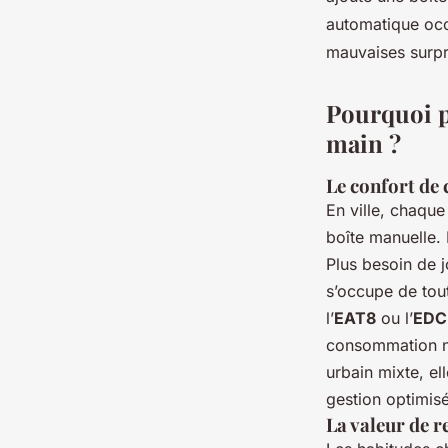
Émeline
•
30/03/2026 08:15
•
9 min de lecture
automatique oc
mauvaises surpr
Pourquoi p
main ?
Le confort de 
En ville, chaqu
boîte manuelle. 
Plus besoin de 
s’occupe de to
l’
EAT8
ou l’
EDC
consommation n’e
urbain mixte, e
gestion optimis
La valeur de r