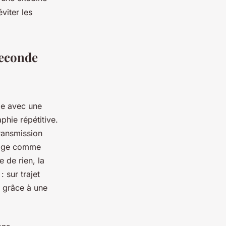
viter les
seconde
le avec une
phie répétitive.
ransmission
yage comme
 de rien, la
 sur trajet
, grâce à une