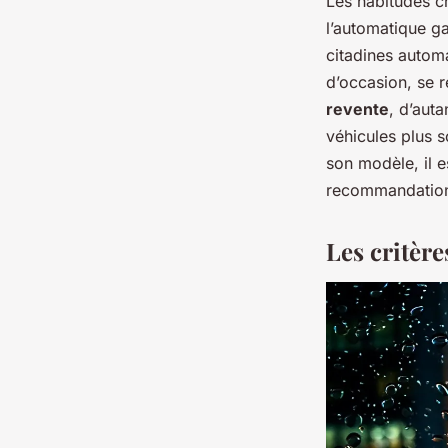
Les habitudes ch
l’automatique ga
citadines autom
d’occasion, se r
revente
, d’aut
véhicules plus s
son modèle, il e
recommandations
Les critère