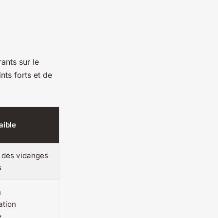
ants sur le
nts forts et de
aible
des vidanges
s
n
ation
e