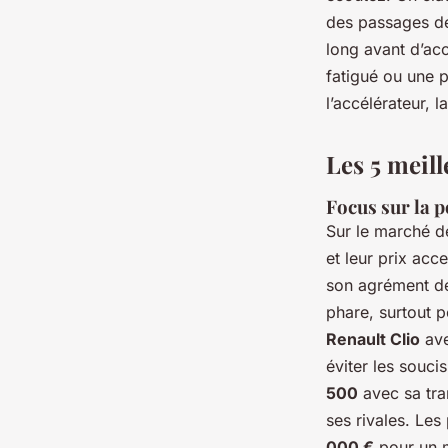
des passages de
long avant d’ac
fatigué ou une 
l’accélérateur, l
Les 5 meil
Focus sur la p
Sur le marché de
et leur prix acc
son agrément de
phare, surtout 
Renault Clio
ave
éviter les souci
500
avec sa tra
ses rivales. Les
000 €
pour un 