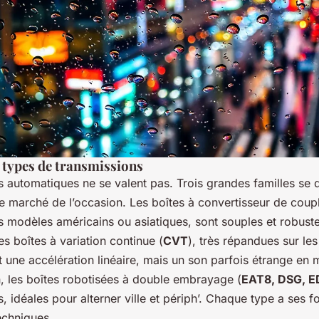
s types de transmissions
s automatiques ne se valent pas. Trois grandes familles se d
le marché de l’occasion. Les boîtes à convertisseur de coup
s modèles américains ou asiatiques, sont souples et robuste
es boîtes à variation continue (
CVT
), très répandues sur le
t une accélération linéaire, mais un son parfois étrange en
n, les boîtes robotisées à double embrayage (
EAT8, DSG, 
 idéales pour alterner ville et périph’. Chaque type a ses f
echniques.