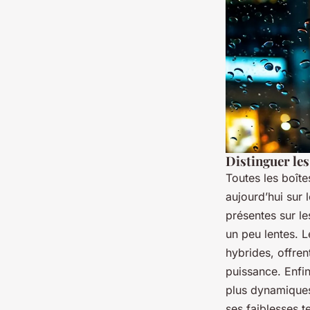
Distinguer le
Toutes les boîte
aujourd’hui sur 
présentes sur le
un peu lentes. L
hybrides, offren
puissance. Enfi
plus dynamiques,
ses faiblesses t