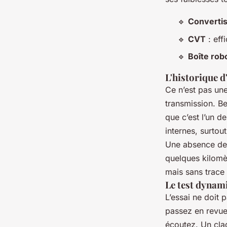
🔹
Converti
🔹
CVT
: eff
🔹
Boîte rob
L'historique d
Ce n’est pas une
transmission. Be
que c’est l’un d
internes, surtou
Une absence de 
quelques kilomè
mais sans trace
Le test dynami
L’essai ne doit 
passez en revue 
écoutez. Un claq