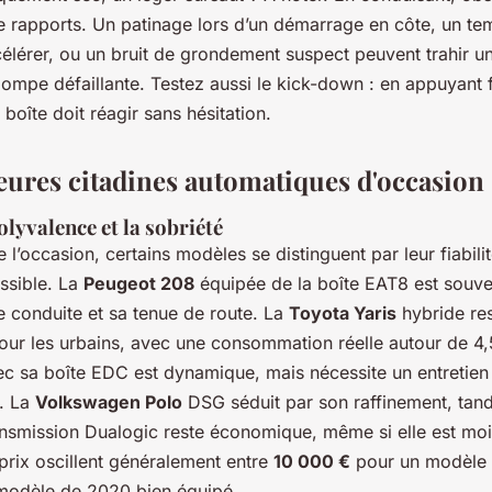
 rapports. Un patinage lors d’un démarrage en côte, un te
célérer, ou un bruit de grondement suspect peuvent trahir 
pompe défaillante. Testez aussi le kick-down : en appuyant
a boîte doit réagir sans hésitation.
leures citadines automatiques d'occasion
olyvalence et la sobriété
 l’occasion, certains modèles se distinguent par leur fiabilit
essible. La
Peugeot 208
équipée de la boîte EAT8 est souve
 conduite et sa tenue de route. La
Toyota Yaris
hybride re
pour les urbains, avec une consommation réelle autour de 4
c sa boîte EDC est dynamique, mais nécessite un entretien 
s. La
Volkswagen Polo
DSG séduit par son raffinement, tand
nsmission Dualogic reste économique, même si elle est mo
 prix oscillent généralement entre
10 000 €
pour un modèle
modèle de 2020 bien équipé.